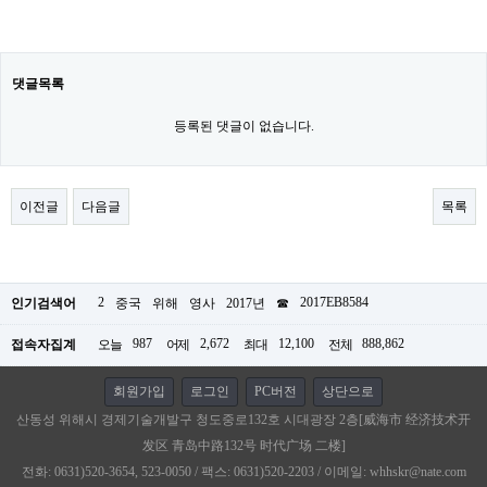
댓글목록
등록된 댓글이 없습니다.
이전글
다음글
목록
2
2017EB8584
인기검색어
중국
위해
영사
2017년
☎
987
2,672
12,100
888,862
접속자집계
오늘
어제
최대
전체
회원가입
로그인
PC버전
상단으로
산동성 위해시 경제기술개발구 청도중로132호 시대광장 2층[威海市 经济技术开
发区 青岛中路132号 时代广场 二楼]
전화: 0631)520-3654, 523-0050 / 팩스: 0631)520-2203 / 이메일: whhskr@nate.com