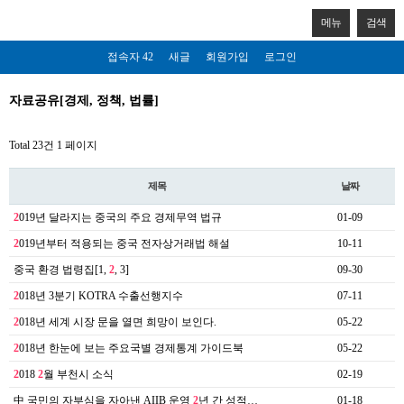
메뉴
검색
접속자 42
새글
회원가입
로그인
자료공유[경제, 정책, 법률]
Total 23건
1 페이지
제목
날짜
2
019년 달라지는 중국의 주요 경제무역 법규
01-09
2
019년부터 적용되는 중국 전자상거래법 해설
10-11
중국 환경 법령집[1,
2
, 3]
09-30
2
018년 3분기 KOTRA 수출선행지수
07-11
2
018년 세계 시장 문을 열면 희망이 보인다.
05-22
2
018년 한눈에 보는 주요국별 경제통계 가이드북
05-22
2
018
2
월 부천시 소식
02-19
中 국민의 자부심을 자아낸 AIIB 운영
2
년 간 성적…
01-18