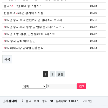
중국 "
2
018년 10대 중요 행사"
01-03
한중수교
2
5주년 평가와 시사점
09-06
2
017년 중국 주요 콘텐츠기업 실태조사 보고서
08-31
2
017년 중국 세제 동향 및 법무 분야 주요 리스크 …
04-07
2
017년 소방, 환경, 안전 분야 체크리스트
04-07
2
017 중국 양회 이슈 진단
03-03
2
017 해외시장 권역별 진출전략
01-13
목록
1
2
맨끝
2
인기검색어
중국
위해
영사
☎
텔레@BSECRET7」
2017년