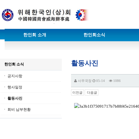
한인회 소개
한인회소식
활동사진
한인회 소식
공지사항
사무국장
05-14
1086
행사일정
이전글
다음글
활동사진
회비 납부현황