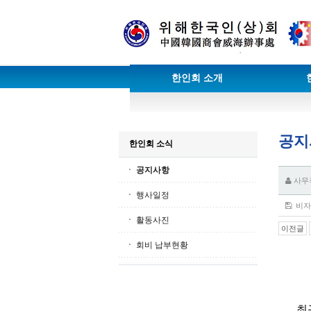
한인회 소개
공지
한인회 소식
공지사항
사무
행사일정
비자정
활동사진
이전글
회비 납부현황
최