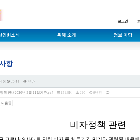
로그인
한인회소식
위해 소개
정보 마당
사항
국장
03-11
4457
책 안내2020년 3월 11일기준.pdf
151.8K
220
6년전
다음글
비자정책 관련
근 코로나
19
사태로 인한 비자 등 체류기간 만기와 관련된 내용에