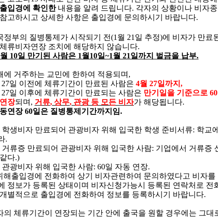
 출입경에 확인한
내용을 알려 드립니다
.
각자의 상황이나 비자종
 참고하시고 상세한 사항은 출입경에 문의하시기 바랍니다
.
국정부의 질병통제가 시작되기 전
(1
월
21
일 추정
)
에 비자가 만료
 체류비자연장 조치에 해당하지 않습니다
.
월
10
일 만기된 사람은
1
월
10
일
~1
월
21
일까지 벌금을 납부
.
해에 거주하는 교민에 한하여 적용되며
,
27
일 이전에 체류기간이 만료된 사람은
4
월
27
일까지
,
27
일 이후에 체류기간이 만료되는 사람은
만기일을 기준으로
60
 연장
되며
,
거류
,
상무
,
관광 등 모든 비자
가 해당됩니다
.
동연장
60
일은 질병통제기간까지임
.
)
학생비자 만료되어 관광비자 위해 입국한 학생 준비서류
:
학교에
라
.
)
거류증 만료되어 관광비자 위해 입국한 사람
:
기업에서 거류증 
 같다
.)
)
관광비자 위해 입국한 사람
: 60
일 자동 연장
.
위해출입경에 전화하여 상기 비자관련하여 문의하였다고 비자를 
에 정보가 등록된 상태이며 비자신청가능시 등록된 연락처로 전
 개별적으로 출입경에 전화하여 정보를 등록하시기 바랍니다
.
자의 체류기간이 연장되는 기간 안에 출국을 원할 경우에는 그대