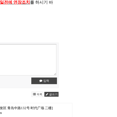
기일전에 연장조치
를 하시기 바
입력
목록
글쓰기
发区 青岛中路132号 时代广场 二楼]
om