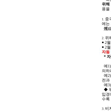
위해
용을
중
1.
에는
예
)1
위
2.
￭
2
월
￭
2
월
자동
*
자
예
1
의하
예
2
전과
예
3
◆
입경
수록
비
3.