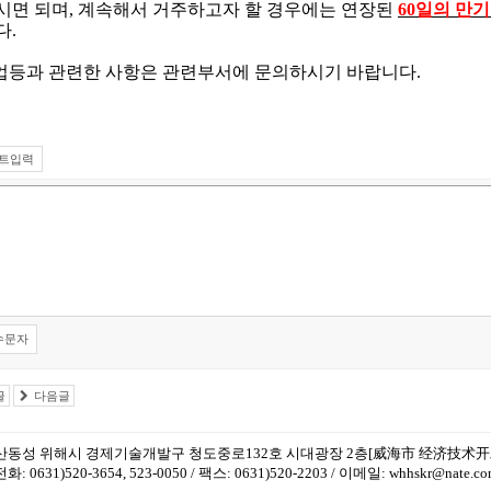
시면 되며
,
계속해서 거주하고자 할 경우에는 연장된
60
일의 만
다
.
업등과 관련한 사항은 관련부서에 문의하시기 바랍니다
.
트입력
수문자
글
다음글
산동성 위해시 경제기술개발구 청도중로132호 시대광장 2층[威海市 经济技术开
전화: 0631)520-3654, 523-0050 / 팩스: 0631)520-2203 / 이메일: whhskr@nate.c