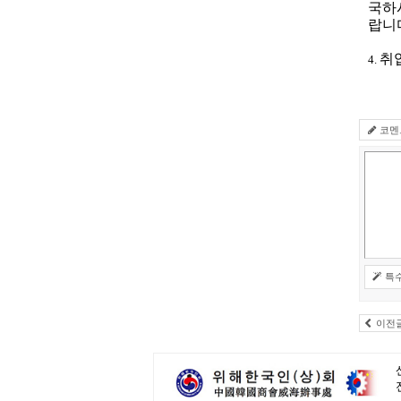
국하
랍니
취
4.
코멘
특
이전