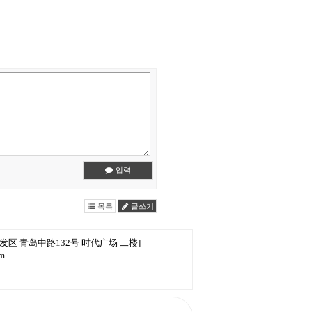
입력
목록
글쓰기
发区 青岛中路132号 时代广场 二楼]
om