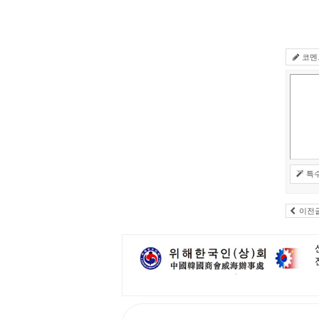
코멘
특
이전