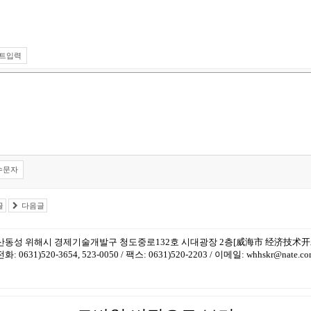
트입력
수문자
글
다음글
산동성 위해시 경제기술개발구 청도중로132호 시대광장 2층[威海市 经济技术开
전화: 0631)520-3654, 523-0050 / 팩스: 0631)520-2203 / 이메일: whhskr@nate.c