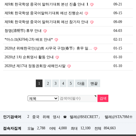
제9회 한국학생 중국어 말하기대회 본선 진출 안내
1
09-21
제9회 한국학생 중국어말하기대회 예선 진행순서
09-15
제9회 한국학생 중국어 말하기대회 예선 참가자 안내
09-09
청명(清明节) 휴무 안내
04-03
*마스크(KF94) 2차 배포 안내*
02-11
2020년 위해한국인(상)회 사무국 구정(春节）휴무 일…
01-15
2020년 1차 순회영사 활동 안내
01-10
2020년 제17대 정동권회장 새해인사말
01-10
1
2
3
4
5
다음
맨끝
2
인기검색어
중국
위해
영사
☎
텔레@BSECRET7」
텔레@STA79M☏
2,788
4,000
12,100
894,663
접속자집계
오늘
어제
최대
전체