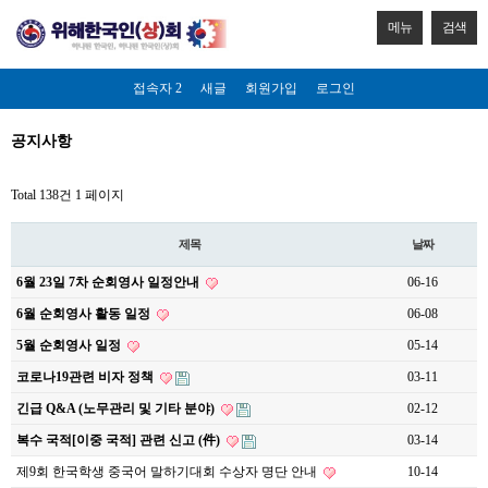
메뉴
검색
접속자 2
새글
회원가입
로그인
공지사항
Total 138건
1 페이지
제목
날짜
6월 23일 7차 순회영사 일정안내
06-16
6월 순회영사 활동 일정
06-08
5월 순회영사 일정
05-14
코로나19관련 비자 정책
03-11
긴급 Q&A (노무관리 및 기타 분야)
02-12
복수 국적[이중 국적] 관련 신고 (件)
03-14
제9회 한국학생 중국어 말하기대회 수상자 명단 안내
10-14