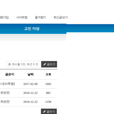
회원가입
사이트맵
즐겨찾기
최신글 보기
교민 마당
총 게시물 3건, 최근 0 건
글쓰기
글쓴이
날짜
조회
니[사무장]
2017-02-09
1002
조의선인
2016-12-22
982
조의선인
2016-12-22
1196
글쓰기