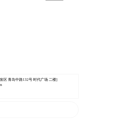
发区 青岛中路132号 时代广场 二楼]
om