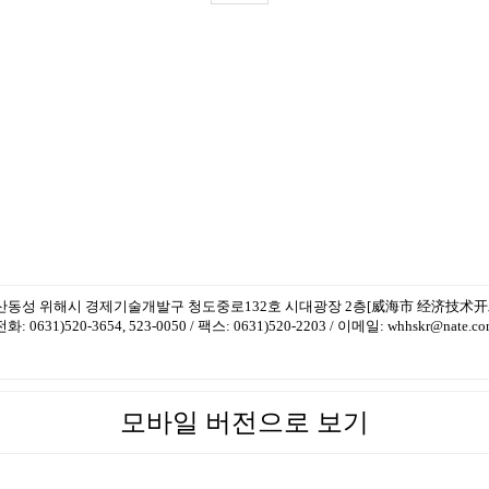
산동성 위해시 경제기술개발구 청도중로132호 시대광장 2층[威海市 经济技术开
전화: 0631)520-3654, 523-0050 / 팩스: 0631)520-2203 / 이메일: whhskr@nate.c
모바일 버전으로 보기