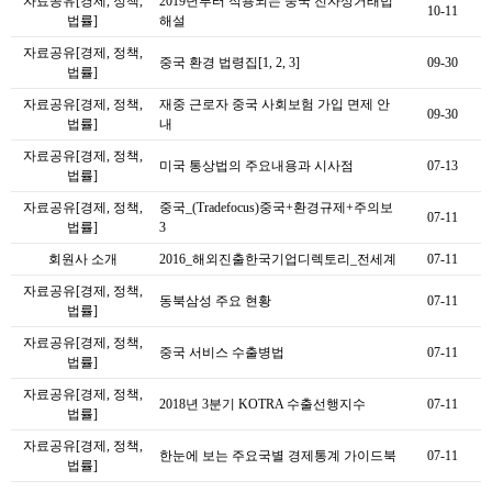
자료공유[경제, 정책,
2019년부터 적용되는 중국 전자상거래법
10-11
법률]
해설
자료공유[경제, 정책,
중국 환경 법령집[1, 2, 3]
09-30
법률]
자료공유[경제, 정책,
재중 근로자 중국 사회보험 가입 면제 안
09-30
법률]
내
자료공유[경제, 정책,
미국 통상법의 주요내용과 시사점
07-13
법률]
자료공유[경제, 정책,
중국_(Tradefocus)중국+환경규제+주의보
07-11
법률]
3
회원사 소개
2016_해외진출한국기업디렉토리_전세계
07-11
자료공유[경제, 정책,
동북삼성 주요 현황
07-11
법률]
자료공유[경제, 정책,
중국 서비스 수출병법
07-11
법률]
자료공유[경제, 정책,
2018년 3분기 KOTRA 수출선행지수
07-11
법률]
자료공유[경제, 정책,
한눈에 보는 주요국별 경제통계 가이드북
07-11
법률]