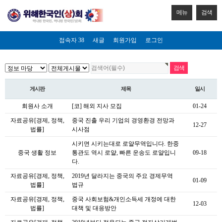
메뉴
검색
접속자 38
새글
회원가입
로그인
게시판
제목
일시
회원사 소개
[코] 해외 지사 모집
01-24
자료공유[경제, 정책,
중국 진출 우리 기업의 경영환경 전망과
12-27
법률]
시사점
시키면 시키는대로 로얄무역입니다. 한중
중국 생활 정보
통관도 역시 로얄, 빠른 운송도 로얄입니
09-18
다.
자료공유[경제, 정책,
2019년 달라지는 중국의 주요 경제무역
01-09
법률]
법규
자료공유[경제, 정책,
중국 사회보험&개인소득세 개정에 대한
12-03
법률]
대책 및 대응방안