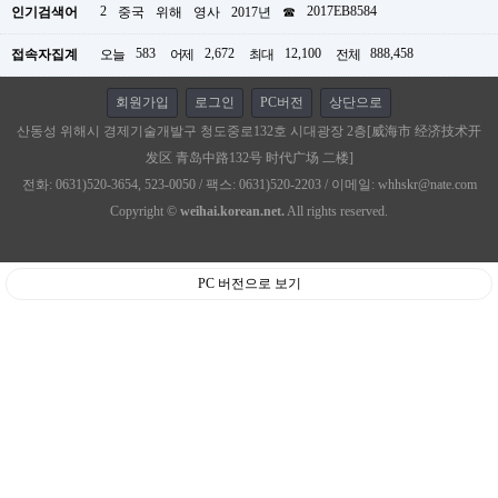
2
2017EB8584
인기검색어
중국
위해
영사
2017년
☎
583
2,672
12,100
888,458
접속자집계
오늘
어제
최대
전체
회원가입
로그인
PC버전
상단으로
산동성 위해시 경제기술개발구 청도중로132호 시대광장 2층[威海市 经济技术开
发区 青岛中路132号 时代广场 二楼]
전화: 0631)520-3654, 523-0050 / 팩스: 0631)520-2203 / 이메일: whhskr@nate.com
Copyright ©
weihai.korean.net.
All rights reserved.
PC 버전으로 보기