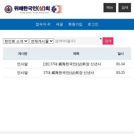
메뉴
검색
접속자 41
새글
회원가입
로그인
게시판
제목
일시
인사말
[코] 17대 威海한국인(상)회장 신년사
01-14
인사말
17대 威海한국인(상)회장 신년사
03-25