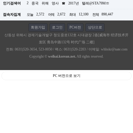
2
인기검색어
중국
위해
영사
☎
2017년
텔레@STA79M☏
2,572
2,672
12,100
890,447
접속자집계
오늘
어제
최대
전체
회원가입
로그인
PC버전
상단으로
산동성 위해시 경제기술개발구 청도중로132호 시대광장 2층[威海市 经济技术开
发区 青岛中路132号 时代广场 二楼]
전화: 0631)520-3654, 523-0050 / 팩스: 0631)520-2203 / 이메일: whhskr@nate.com
Copyright ©
weihai.korean.net.
All rights reserved.
PC 버전으로 보기