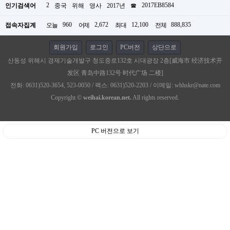
2
2017EB8584
인기검색어
중국
위해
영사
2017년
☎
960
2,672
12,100
888,835
접속자집계
오늘
어제
최대
전체
회원가입
로그인
PC버전
상단으로
산동성 위해시 경제기술개발구 청도중로132호 시대광장 2층[威海市 经济技术开
发区 青岛中路132号 时代广场 二楼]
전화: 0631)520-3654, 523-0050 / 팩스: 0631)520-2203 / 이메일: whhskr@nate.com
Copyright ©
weihai.korean.net.
All rights reserved.
PC 버전으로 보기