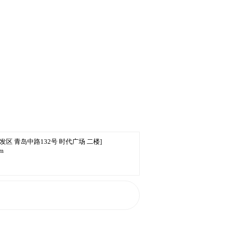
发区 青岛中路132号 时代广场 二楼]
om