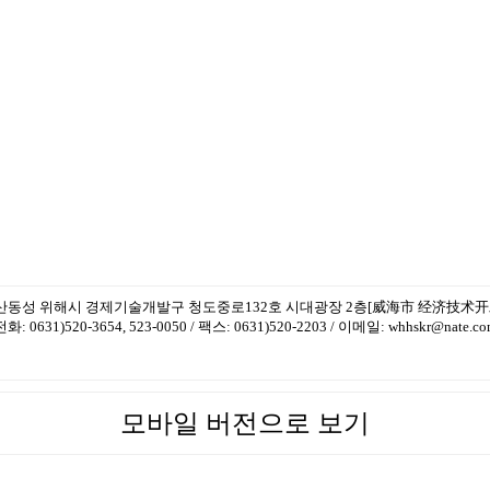
산동성 위해시 경제기술개발구 청도중로132호 시대광장 2층[威海市 经济技术开
전화: 0631)520-3654, 523-0050 / 팩스: 0631)520-2203 / 이메일: whhskr@nate.c
모바일 버전으로 보기