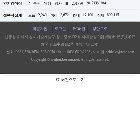
2
2017EB8584
인기검색어
중국
위해
영사
☎
2017년
2,240
2,672
12,100
890,115
접속자집계
오늘
어제
최대
전체
회원가입
로그인
PC버전
상단으로
산동성 위해시 경제기술개발구 청도중로132호 시대광장 2층[威海市 经济技术开
发区 青岛中路132号 时代广场 二楼]
전화: 0631)520-3654, 523-0050 / 팩스: 0631)520-2203 / 이메일: whhskr@nate.com
Copyright ©
weihai.korean.net.
All rights reserved.
PC 버전으로 보기