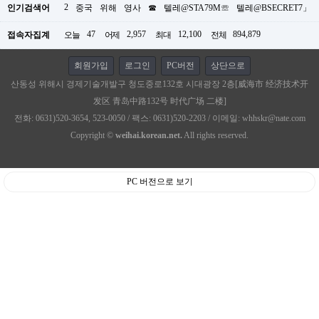
2
인기검색어
중국
위해
영사
☎
텔레@STA79M☏
텔레@BSECRET7」
47
2,957
12,100
894,879
접속자집계
오늘
어제
최대
전체
회원가입
로그인
PC버전
상단으로
산동성 위해시 경제기술개발구 청도중로132호 시대광장 2층[威海市 经济技术开
发区 青岛中路132号 时代广场 二楼]
전화: 0631)520-3654, 523-0050 / 팩스: 0631)520-2203 / 이메일: whhskr@nate.com
Copyright ©
weihai.korean.net.
All rights reserved.
PC 버전으로 보기