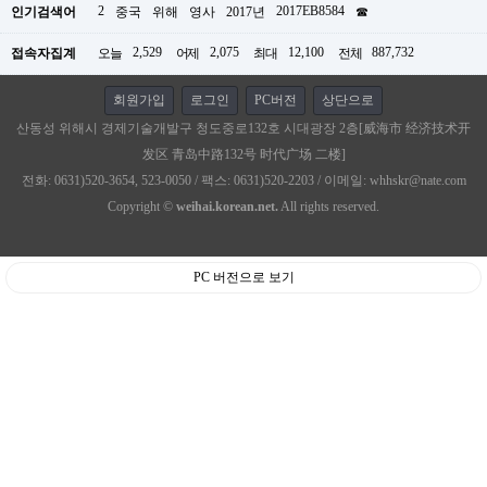
2
2017EB8584
인기검색어
중국
위해
영사
2017년
☎
2,529
2,075
12,100
887,732
접속자집계
오늘
어제
최대
전체
회원가입
로그인
PC버전
상단으로
산동성 위해시 경제기술개발구 청도중로132호 시대광장 2층[威海市 经济技术开
发区 青岛中路132号 时代广场 二楼]
전화: 0631)520-3654, 523-0050 / 팩스: 0631)520-2203 / 이메일: whhskr@nate.com
Copyright ©
weihai.korean.net.
All rights reserved.
PC 버전으로 보기