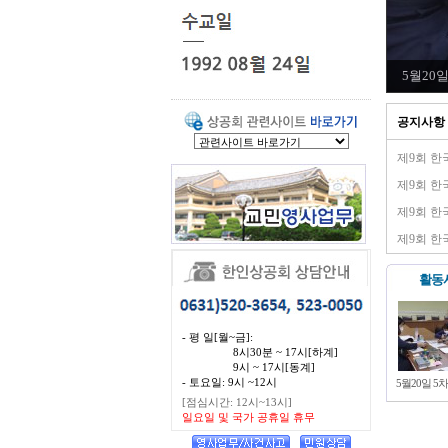
5월20
공지사항
제9회 한
제9회 한
제9회 
제9회 한
활동
- 평 일[월~금]:
8시30분 ~ 17시[하계]
9시 ~ 17시[동계]
- 토요일: 9시 ~12시
5월20일 5
[점심시간: 12시~13시]
일요일 및 국가 공휴일 휴무
5월11