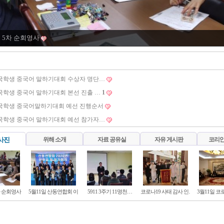
일 5차 순회영사
국학생 중국어 말하기대회 수상자 명단…
국학생 중국어 말하기대회 본선 진출 …
1
한국학생 중국어말하기대회 예선 진행순서
국학생 중국어 말하기대회 예선 참가자…
사진
위해 소개
자료 공유실
자유 게시판
코리안
차 순회영사
5월11일 산동연합회 이…
5911 3주기 11명천…
코로나19 사태 감사 인…
3월11일 코
일 산동연합회 이.취임식