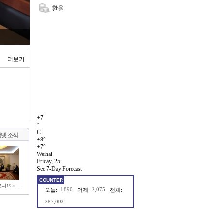
더보기
+
7
°
C
넷 소식
+
8°
+
7°
Weihai
Friday, 25
See 7-Day Forecast
COUNTER
로나19 사…
1,890
2,075
오늘:
어제:
전체:
887,093