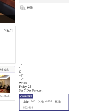
더보기
+
7
°
넷 소식
C
+
8°
+
7°
Weihai
Friday, 25
See 7-Day Forecast
로나19 사…
COUNTER
743
4,000
오늘:
어제:
전체:
892,618