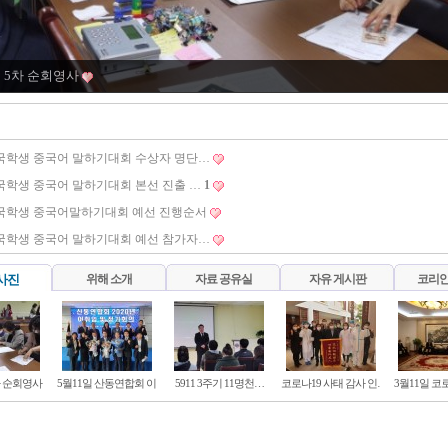
일 5차 순회영사
국학생 중국어 말하기대회 수상자 명단…
국학생 중국어 말하기대회 본선 진출 …
1
한국학생 중국어말하기대회 예선 진행순서
국학생 중국어 말하기대회 예선 참가자…
사진
위해 소개
자료 공유실
자유 게시판
코리안
차 순회영사
5월11일 산동연합회 이…
5911 3주기 11명천…
코로나19 사태 감사 인…
3월11일 코
일 산동연합회 이.취임식