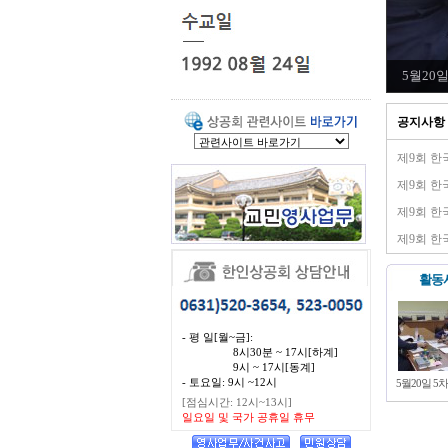
5월20
공지사항
제9회 한
제9회 한
제9회 
제9회 한
활동
- 평 일[월~금]:
8시30분 ~ 17시[하계]
9시 ~ 17시[동계]
- 토요일: 9시 ~12시
5월20일 5
[점심시간: 12시~13시]
일요일 및 국가 공휴일 휴무
5월11