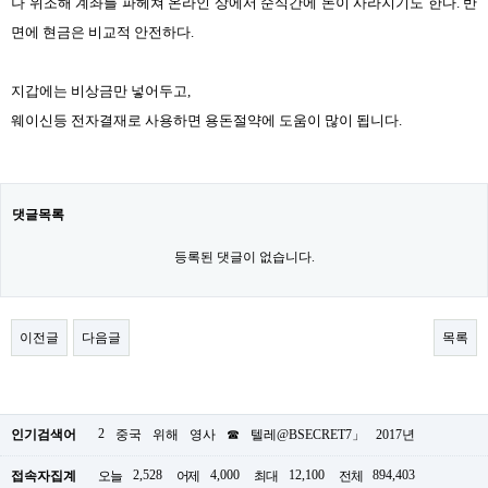
나
위조해 계좌를
파헤쳐
온라인 상에서 순식간에 돈이 사라지기도 한다. 반
면에
현금은
비교적
안전하다.
지갑에는 비상금만 넣어두고,
웨이신등 전자결재로 사용하면 용돈절약에 도움이 많이 됩니다.​
댓글목록
등록된 댓글이 없습니다.
이전글
다음글
목록
2
인기검색어
중국
위해
영사
☎
텔레@BSECRET7」
2017년
2,528
4,000
12,100
894,403
접속자집계
오늘
어제
최대
전체