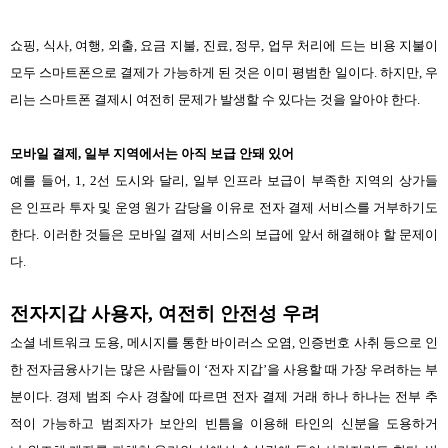
쇼핑
,
식사
,
여행
,
외출
,
요금
지불
,
진료
,
정무
,
업무
처리에 드는 비용 지불이
모두
스마트폰으로 결제가 가능하게 된 것은
이미
평범한
일이다
.
하지만
,
우
리는
스마트폰 결제시
여전히
문제가 발생할 수 있다는 것을 알아야 한다.
모바일
결제,
일부
지역에서는 아직 보급
안
돼 있어
예를
들어
, 1, 2
선
도시와
달리
,
일부
인프라 보급
이
부족한
지역의
상가들
은
인프라
투자
및
운영
원가
감당을 이유로 전자 결제 서비스를 거부하기도
한다.
이러한 것들은 모바일
결제 서비스의
보급에 앞서
해결해야
할
문제이
다
.
전자지갑 사용자, 여전히 안전성 우려
소셜
네트워크
도용
,
메시지를 통한
바이러스
오염
,
인증번호
사취
등으로
인
한
전자
금융
사기
는
많은
사람들이
‘
전자
지갑
’
을
사용할
때
가장
우려하는 부
분이다
.
경제
범죄
수사
경찰에 따르면
전자
결제
거래
하나 하나는 전부
추
적이 가능하고 범죄자가
보안의
빈틈을
이용해
타인의
신분을
도용하거