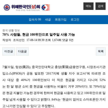
메뉴
검색
접속자 99
새글
회원가입
로그인
중국 생활 정보
70% 사람들, 현금 100위안으로 일주일 사용 가능
작성자
조의선인
17-08-14 09:39
조회
1,674회
댓글
0건
이전글
다음글
목록
본문
7
월
31
일
,
텅쉰
(騰訊),
중국인민대학교
충양
(重陽)
금융연구원
,
시장조사기관
입소스(
IPSOS
)가
공동
발표한
‘
2017
지혜 생활
지수
보고서
’
에
따르면 조
사
대상
중
40%
가
100
위안보다
더
적은
현금을
가지고
다니며 52%
는
한
달
평균
소비
중
현금을
사용하는
비율이
겨우 20%
이다
. 또 70%
이상
은
현금
지불만
가능한
경우에 한하여
현금을
사용하고 있고
100
위안으로
일
주일
넘게
사용할
수
있다고
밝혔다
. 84%
는
‘
현금이
없어도
스마트폰만
가지
고
나가면
안심할
수
있다
’
고
주장했다
.