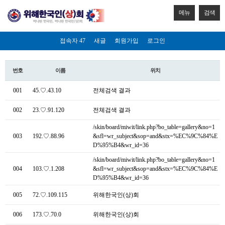
메뉴
검색
접속자 47
새글
회원가입
로그인
번호
이름
위치
001
45.♡.43.10
전체검색 결과
002
23.♡.91.120
전체검색 결과
/skin/board/miwit/link.php?bo_table=gallery&no=1
003
192.♡.88.96
&sfl=wr_subject&sop=and&stx=%EC%9C%84%E
D%95%B4&wr_id=36
/skin/board/miwit/link.php?bo_table=gallery&no=1
004
103.♡.1.208
&sfl=wr_subject&sop=and&stx=%EC%9C%84%E
D%95%B4&wr_id=36
005
72.♡.109.115
위해한국인(상)회
006
173.♡.70.0
위해한국인(상)회