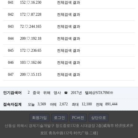
041
152.♡.16.230
전체검색 결과
042
172.♡.87.228
전체검색 결과
043
72.♡.244.165
전체검색 결과
044
209.♡.192.18
전체검색 결과
045
172.♡.236.65
전체검색 결과
046
103.♡.162.66
전체검색 결과
047
209.♡.15.115
전체검색 결과
2
인기검색어
중국
위해
영사
☎
2017년
텔레@STA79M☏
3,569
2,672
12,100
891,444
접속자집계
오늘
어제
최대
전체
회원가입
로그인
PC버전
상단으로
산동성 위해시 경제기술개발구 청도중로132호 시대광장 2층[威海市 经济技术开
发区 青岛中路132号 时代广场 二楼]