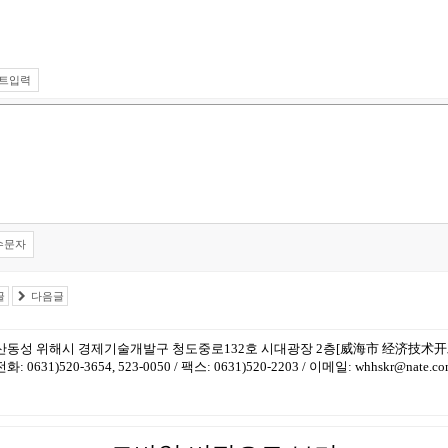
트입력
수문자
글
다음글
산동성 위해시 경제기술개발구 청도중로132호 시대광장 2층[威海市 经济技术开
전화: 0631)520-3654, 523-0050 / 팩스: 0631)520-2203 / 이메일: whhskr@nate.c