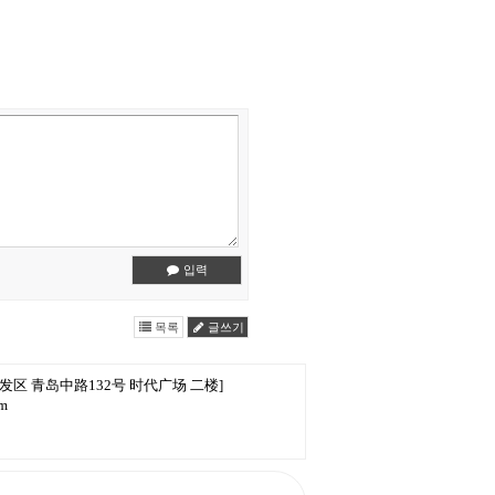
입력
목록
글쓰기
发区 青岛中路132号 时代广场 二楼]
om