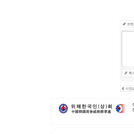
코멘
특
이전