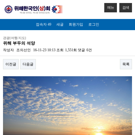
메뉴
검색
접속자 49
새글
회원가입
로그인
관광[여행/지도]
위해 부두의 석양
작성자
조의선인
16-11-23 10:13
조회
1,551회
댓글
0건
이전글
다음글
목록
본문