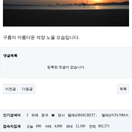
구름이 아름다운 석양 노을 모습입니다.
댓글목록
등록된 댓글이 없습니다.
이전글
다음글
목록
2
인기검색어
위해
중국
☎
영사
텔레@BSECRET7」
텔레@STA79M☏
696
4,000
12,100
892,571
접속자집계
오늘
어제
최대
전체