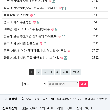
미국 통상법의 주요내용과 시사점
07-13
중국_(Tradefocus)중국+환경규제+주의보3
07-11
동북삼성 주요 현황
07-11
중국 서비스 수출병법
07-11
2018년 3분기 KOTRA 수출선행지수
07-11
한눈에 보는 주요국별 경제통계 가이드북
07-11
중국 지방 성시별 진출정보
07-11
중국, 가장 강력한 환경감찰개시, 총 1.8만명 투입
07-07
2018년 세계 시장 문을 열면 희망이 보인다.
05-22
1
2
3
4
5
다음
맨끝
2
인기검색어
중국
위해
영사
☎
텔레@BSECRET7」
텔레@STA79M☏
2,842
4,000
12,100
894,717
접속자집계
오늘
어제
최대
전체