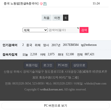
중국 노동법[한글&중국어]
11-24
처음
이전
6
2
2017EB8584
tg@tetherzon
인기검색어
중국
위해
영사
2017년
2,218
2,075
12,100
887,421
접속자집계
오늘
어제
최대
전체
회원가입
로그인
PC버전
상단으로
산동성 위해시 경제기술개발구 청도중로132호 시대광장 2층[威海市 经济技术开
发区 青岛中路132号 时代广场 二楼]
전화: 0631)520-3654, 523-0050 / 팩스: 0631)520-2203 / 이메일: whhskr@nate.com
Copyright ©
weihai.korean.net.
All rights reserved.
PC 버전으로 보기