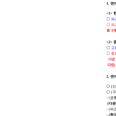
1.
면
<1>
⚪
파
⚪
파
료
3
개
<2>
⚪
고
⚪
동
<5
년
다만
2.
면
⚪
(
신
⚪
(
구
- (
공
(
다운
- (
파
- (
현