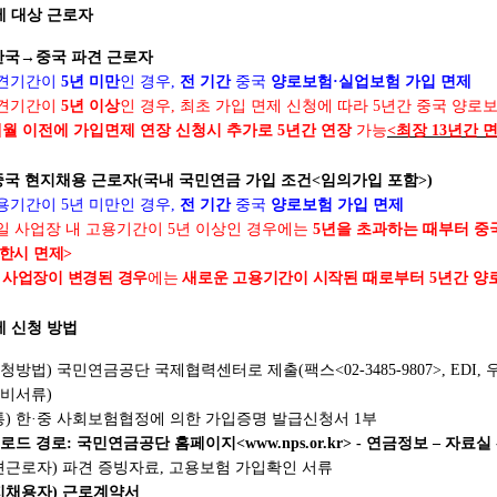
제 대상 근로자
한국
→
중국 파견 근로자
견기간이
5
년 미만
인 경우
,
전 기간
중국
양로보험
·
실업보험 가입 면제
견기간이
5
년 이상
인 경우
,
최초 가입 면제 신청에 따라
5
년간 중국 양로
월 이전에 가입면제 연장 신청시 추가로
5
년간 연장
가능
<
최장
13
년간 
중국 현지채용 근로자
(
국내 국민연금 가입 조건
<
임의가입 포함
>)
용기간이
5
년 미만인 경우
,
전 기간
중국
양로보험 가입 면제
일 사업장 내 고용기간이
5
년 이상인 경우에는
5
년을 초과하는 때부터 중
 한시 면제
>
,
사업장이 변경된 경우
에는
새로운 고용기간이 시작된
때로부터
5
년간 양
제 신청 방법
청방법
)
국민연금공단 국제협력센터로 제출
(
팩스
<02-3485-9807>, EDI,
비서류
)
통
)
한
·
중 사회보험협정에 의한 가입증명 발급신청서
1
부
로드 경로
:
국민연금공단 홈페이지
<www.nps.or.kr> -
연금정보
–
자료실
견근로자
)
파견 증빙자료
,
고용보험 가입확인 서류
지채용자
)
근로계약서