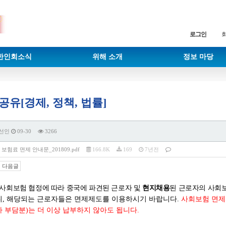
로그인
한인회소식
위해 소개
정보 마당
공유[경제, 정책, 법률]
선인
09-30
3266
보험료 면제 안내문_201809.pdf
166.8K
169
7년전
다음글
 사회보험 협정에 따라 중국에 파견된 근로자 및
현지채용
된 근로자의 사회
니
,
해당되는 근로자들은 면제제도를 이용하시기 바랍니다
.
사회보험 면제
자 부담분
)
는 더 이상 납부하지 않아도 됩니다
.