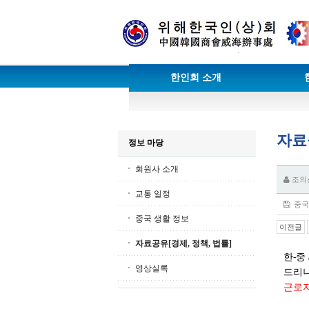
한인회 소개
자료
정보 마당
회원사 소개
조의
교통 일정
중국 
중국 생활 정보
이전글
자료공유[경제, 정책, 법률]
한
-
중
영상실록
드리
근로