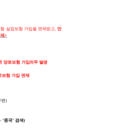
보험
·
실업보험 가입을 면제받고
,
만
면제
>
국 양로보험
가입의무 발생
로보험 가입 면제
우편
)
- ‘
중국
’
검색
)