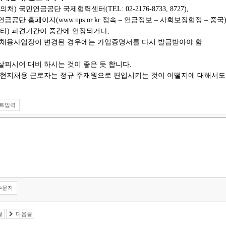
의처
)
국민연금공단 국제협력센터
(TEL: 02-2176-8733, 8727),
연금공단 홈페이지
(www.nps.or.kr
접속
–
연금정보
–
사회보장협정
–
중국
타
)
파견기간이 중간에 연장되거나
,
 채용사업장이 변경된 경우에는 가입증명서를 다시 발급받아야 함
살피시어 대비 하시는 것이 좋은 듯 합니다.
 현지채용 근로자는 정규 주재원으로 편입시키는 것이 어떨지에 대해서도 
트입력
수문자
글
다음글