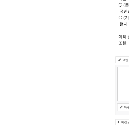
⚪
(
문
국민
⚪
(
기
현지
미리 
또한,
코멘
특
이전