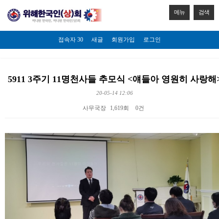
메뉴
검색
접속자 30
새글
회원가입
로그인
5911 3주기 11명천사들 추모식 <얘들아 영원히 사랑해
20-05-14 12:06
사무국장
1,619회
0건
본문