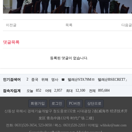
이전글
목록
다음글
댓글목록
등록된 댓글이 없습니다.
2
인기검색어
중국
위해
영사
☎
텔레@STA79M☏
텔레@BSECRET7」
852
2,957
12,100
895,684
접속자집계
오늘
어제
최대
전체
회원가입
로그인
PC버전
상단으로
산동성 위해시 경제기술개발구 청도중로132호 시대광장 2층[威海市 经济技术开
发区 青岛中路132号 时代广场 二楼]
전화: 0631)520-3654, 523-0050 / 팩스: 0631)520-2203 / 이메일: whhskr@nate.com