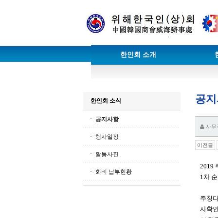
한인회 소개
공지
한인회 소식
공지사항
사무
행사일정
이전글
활동사진
201
회비 납부현황
1차 
주칭다
사확인