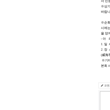
서 민
※상기
바랍니
※순회
시에는
을 양
- 아 
1. 일 
2. 장
(威海
※기타
본회 사
코멘