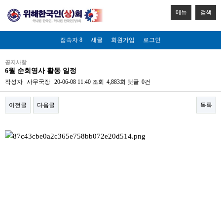
메뉴
검색
접속자 8
새글
회원가입
로그인
공지사항
6월 순회영사 활동 일정
작성자
사무국장
20-06-08 11:40
조회
4,883회
댓글
0건
이전글
다음글
목록
본문