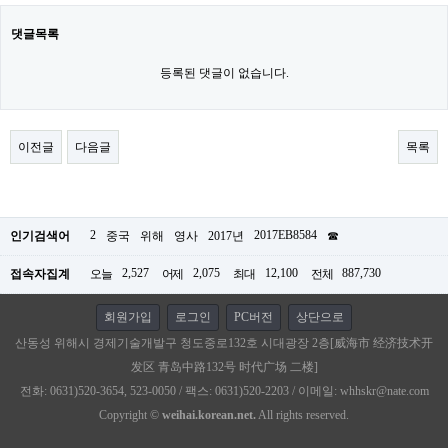
댓글목록
등록된 댓글이 없습니다.
이전글
다음글
목록
2
2017EB8584
인기검색어
중국
위해
영사
2017년
☎
2,527
2,075
12,100
887,730
접속자집계
오늘
어제
최대
전체
회원가입
로그인
PC버전
상단으로
산동성 위해시 경제기술개발구 청도중로132호 시대광장 2층[威海市 经济技术开
发区 青岛中路132号 时代广场 二楼]
전화: 0631)520-3654, 523-0050 / 팩스: 0631)520-2203 / 이메일: whhskr@nate.com
Copyright ©
weihai.korean.net.
All rights reserved.