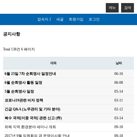
메뉴
검색
접속자 2
새글
회원가입
로그인
공지사항
Total 138건
6 페이지
제목
날짜
6월 23일 7차 순회영사 일정안내
06-16
6월 순회영사 활동 일정
06-08
5월 순회영사 일정
05-14
코로나19관련 비자 정책
03-11
긴급 Q&A (노무관리 및 기타 분야)
02-12
복수 국적[이중 국적] 관련 신고 (件)
03-14
위해 지역 환경분야 세미나 개최
09-18
2017년 9월 임원회의 겸 운영이사회 안내
09-18