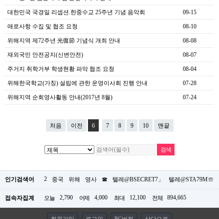
대한민국 국경일 리셉션.한중수교 25주년 기념 음악회
09-15
애로사항 수집 및 협조 요청
08-10
위해지역 제72주년 光復節 기념식 개최 안내
08-08
재외국민 안전공지(신변안전)
08-07
주거지 취학거부 학생현황 파악 협조 요청
08-04
위해한국학교(가칭) 설립에 관한 운영이사회 진행 안내
07-28
위해지역 순회영사활동 안내(2017년 8월)
07-24
처음
이전
6
7
8
9
10
맨끝
2
인기검색어
중국
위해
영사
☎
텔레@BSECRET7」
텔레@STA79M☏
2,790
4,000
12,100
894,665
접속자집계
오늘
어제
최대
전체