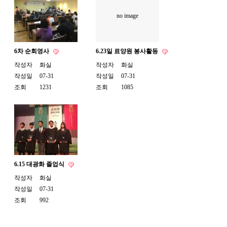
no image
6차 순회영사
6.23일 료양원 봉사활동
작성자
화실
작성자
화실
작성일
07-31
작성일
07-31
조회
1231
조회
1085
6.15 대광화 졸업식
작성자
화실
작성일
07-31
조회
992