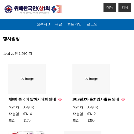
메뉴
검색
접속자 3
새글
회원가입
로그인
행사일정
Total 20건
1 페이지
no image
no image
제8회 중국어 말하기대회 안내
2019년3차 순회영사활동 안내
작성자
사무국
작성자
사무국
작성일
03-14
작성일
03-12
조회
1175
조회
1305