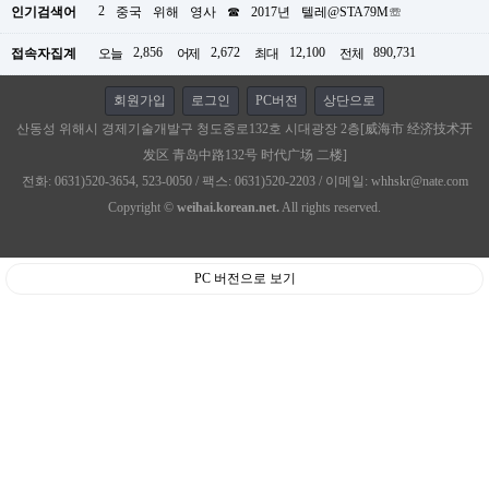
2
인기검색어
중국
위해
영사
☎
2017년
텔레@STA79M☏
2,856
2,672
12,100
890,731
접속자집계
오늘
어제
최대
전체
회원가입
로그인
PC버전
상단으로
산동성 위해시 경제기술개발구 청도중로132호 시대광장 2층[威海市 经济技术开
发区 青岛中路132号 时代广场 二楼]
전화: 0631)520-3654, 523-0050 / 팩스: 0631)520-2203 / 이메일: whhskr@nate.com
Copyright ©
weihai.korean.net.
All rights reserved.
PC 버전으로 보기