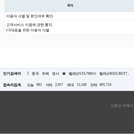
목적
이용자 식별 및 본인여부 확인
고객서비스 이용에 관한 통지,
CS대응을 위한 이용자 식별
2
인기검색어
중국
위해
영사
☎
텔레@STA79M☏
텔레@BSECRET7」
892
2,957
12,100
895,724
접속자집계
오늘
어제
최대
전체
산동성 위해시 