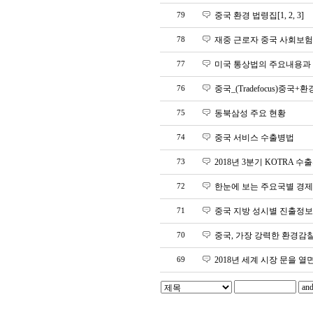
79
중국 환경 법령집[1, 2, 3]
78
재중 근로자 중국 사회보험
77
미국 통상법의 주요내용과
76
중국_(Tradefocus)중국
75
동북삼성 주요 현황
74
중국 서비스 수출병법
73
2018년 3분기 KOTRA 
72
한눈에 보는 주요국별 경
71
중국 지방 성시별 진출정보
70
중국, 가장 강력한 환경감찰개
69
2018년 세계 시장 문을 열